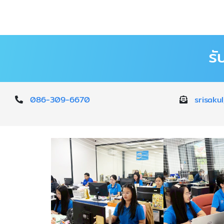
รั
086-309-6670
srisak