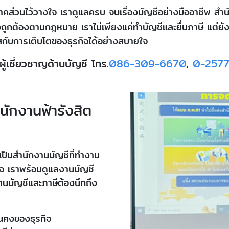
กภาคส่วนไว้วางใจ เราดูแลครบ จบเรื่องบัญชีอย่างมืออาชีพ สำ
งถูกต้องตามกฎหมาย เราไม่เพียงแค่ทำบัญชีและยื่นภาษี แต่ยังเ
ัสกับการเติบโตของธุรกิจได้อย่างสบายใจ
ู้เชี่ยวชาญด้านบัญชี โทร.
086-309-6670
,
0-257
นักงานฟ้ารังสิต
าเป็นสำนักงานบัญชีที่ทำงาน
ใจ เราพร้อมดูแลงานบัญชี
งานบัญชีและภาษีต้องนึกถึง
ั่นคงของธุรกิจ