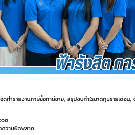
ย, จัดทำรายงานภาษีซื้อภาษีขาย, สรุปงบกำไรขาดทุนรายเดือน,
กงวด
ลดความผิดพลาด