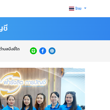
ไทย
ญชี
ตำบลบึงยี่โถ